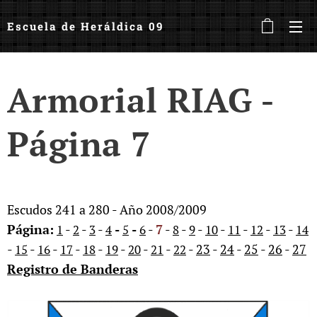
Escuela de Heráldica 09
Armorial RIAG -
Página 7
Escudos 241 a 280 - Año 2008/2009
Página:
-
-
-
-
-
-
7
-
-
-
-
-
-
-
1
2
3
4
5
6
8
9
10
11
12
13
14
-
-
-
-
-
-
-
-
-
23
-
24
-
25
-
26
-
27
15
16
17
18
19
20
21
22
Registro de Banderas