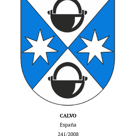
CALVO
España
241/2008