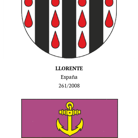
LLORENTE
España
261/2008