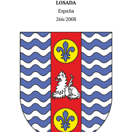
LOSADA
España
266/2008