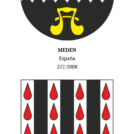
MEDEN
España
257/2008