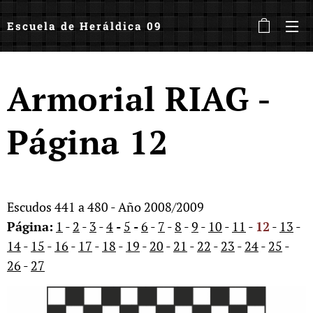
Escuela de Heráldica 09
Armorial RIAG -
Página 12
Escudos 441 a 480 - Año 2008/2009
Página:
1
-
2
-
3
-
4
-
5
-
6
-
7
-
8
-
9
-
10
-
11
-
12
-
13
-
14
-
15
-
16
-
17
-
18
-
19
-
20
-
21
-
22
-
23
-
24
-
25
-
26
-
27