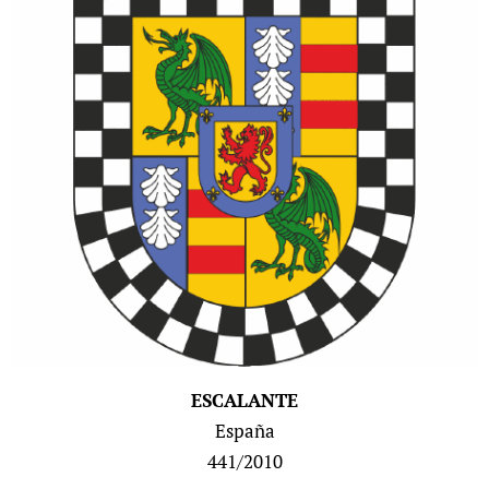
ESCALANTE
España
441/2010