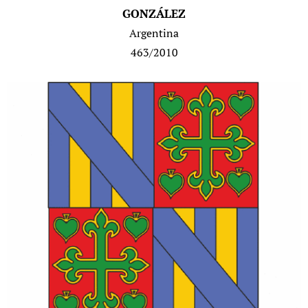
GONZÁLEZ
Argentina
463/2010