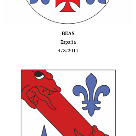
BEAS
España
478/20
11