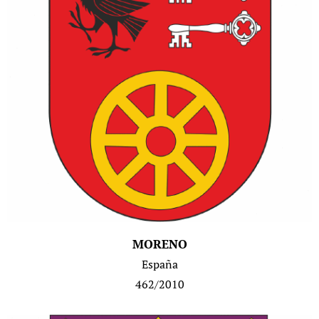
MORENO
España
462/2010