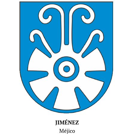
JIMÉNEZ
Méjico