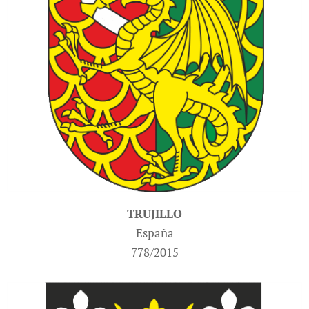
TRUJILLO
España
778/2015