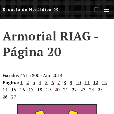
Escuela de Heráldica 09
Armorial RIAG -
Página 20
Escudos 761 a 800 - Año 2014
Página:
1
-
2
-
3
-
4
-
5
-
6
-
7
-
8
-
9
-
10
-
11
-
12
-
13
-
14
-
15
-
16
-
17
-
18
-
19
-
20
-
21
-
22
-
23
-
24
-
25
-
26
-
27