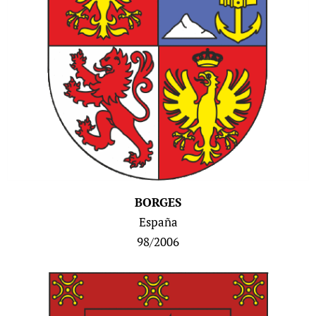
BORGES
España
98/2006