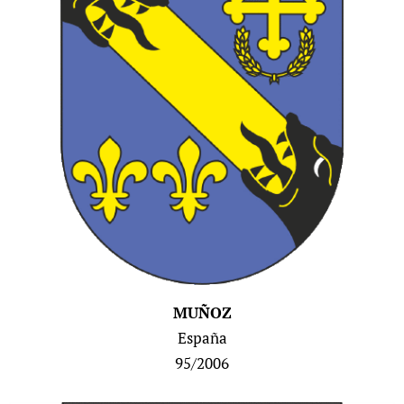
MUÑOZ
España
95/2
006