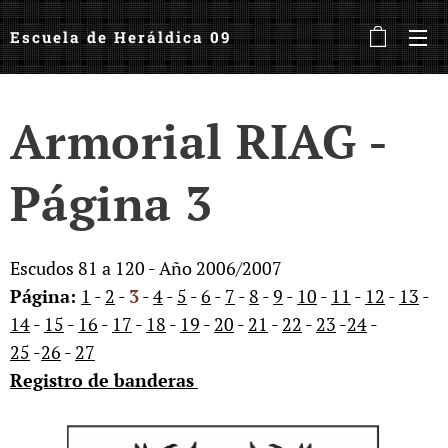
Escuela de Heráldica 09
Armorial RIAG -
Página 3
Escudos 81 a 120 - Año 2006/2007
Página:
1
-
2
-
3
-
4
-
5
-
6
-
7
-
8
-
9
-
10
-
11
-
12
-
13
-
14
-
15
-
16
-
17
-
18
-
19
-
20
-
21
-
22
-
23
-
24
-
25
-
26
-
27
Registro de banderas