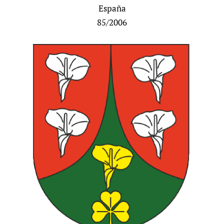
España
85/2006