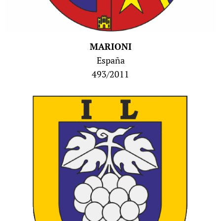
MARIONI
España
493/2011