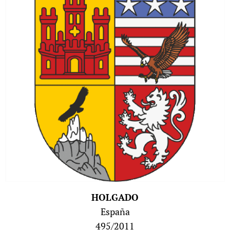
HOLGADO
España
495/2011