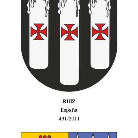
RUIZ
España
491/2011