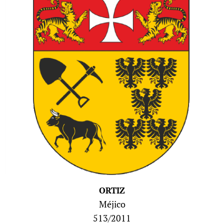
ORTIZ
Méjico
513/2011