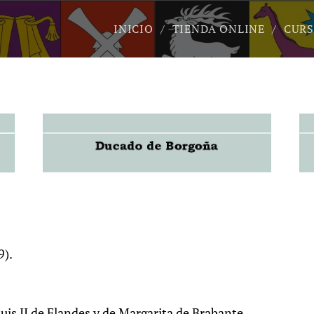
INICIO
TIENDA ONLINE
CURS
9).
Luis II de Flandes y de Margarita de Brabante.