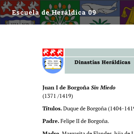
Escuela de Heráldica 09
Juan I de Borgoña
Sin Miedo
(1371 /1419)
Títulos.
Duque de Borgoña (1404-141
Padre.
Felipe II de Borgoña.
Madre.
Margarita de Flandes, hija de 