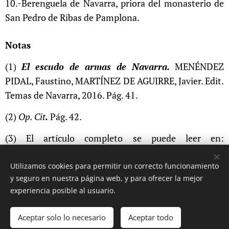
10.-Berenguela de Navarra, priora del monasterio de
San Pedro de Ribas de Pamplona.
Notas
(1)
El escudo de armas de Navarra.
MENÉNDEZ
PIDAL, Faustino, MARTÍNEZ DE AGUIRRE, Javier. Edit.
Temas de Navarra, 2016. Pág. 41.
(2)
Op. Cit
.
Pág. 42.
(3) El artículo completo se puede leer en:
sasua.net/estella/articulo.asp?f=escudonavarraII
Utilizamos cookies para permitir un correcto funcionamiento
y seguro en nuestra página web, y para ofrecer la mejor
experiencia posible al usuario.
© 2017 Ignacio Koblischek. Todos los derechos reservados.
Aceptar solo lo necesario
Aceptar todo
Cookies